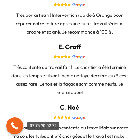
Très bon artisan ! Intervention rapide à Orange pour
réparer notre toiture après une fuite. Travail sérieux,
propre et soigné. Je recommande à 100 %.
E. Graff
Très contente du travail fait !! Le chantier a été terminé
dans les temps et ils ont même nettoyé derrière eux!!!cest
assez rare. Le toit et la façade sont comme neufs. Je
referai appel.
C. Noé
07 75 30 02 72
super artisan, je suis tres contente du travail fait sur notre
maison. les tuiles ont été changées et le travail est nickel.